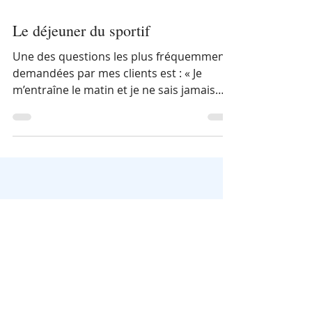
Le déjeuner du sportif
Une des questions les plus fréquemment
demandées par mes clients est : « Je
m’entraîne le matin et je ne sais jamais
quoi manger » Qu’on s’entraîne tôt le
matin ou tard le soir, le déjeuner affectera
la gestion de votre énergie tout au long de
la journée. Il faut partir du bon pied pour
bien performer. Lorsque vous pensez
déjeuner, vous devriez penser Glucides,
Protéines et Fibres. Les glucides sont
habituellement bien présents dans notre
déjeuner nord-américain, ce n’est pa