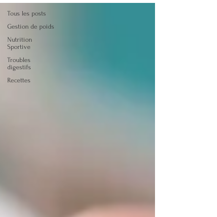
Tous les posts
Gestion de poids
Nutrition
Sportive
Troubles
digestifs
Recettes